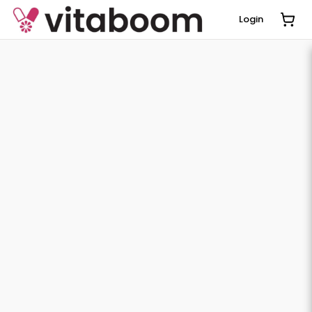
Login