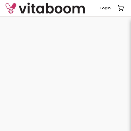
Login