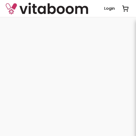
Login