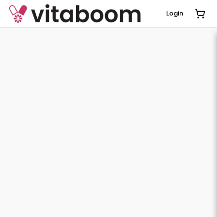
Login