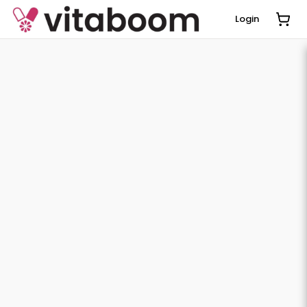
Login