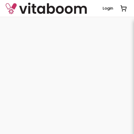
Login