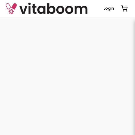
Login