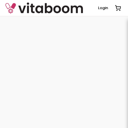
Login