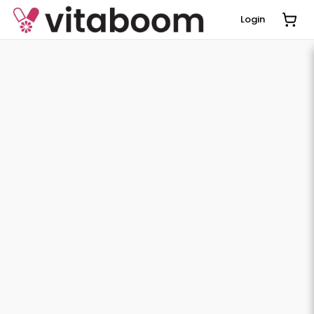
Login