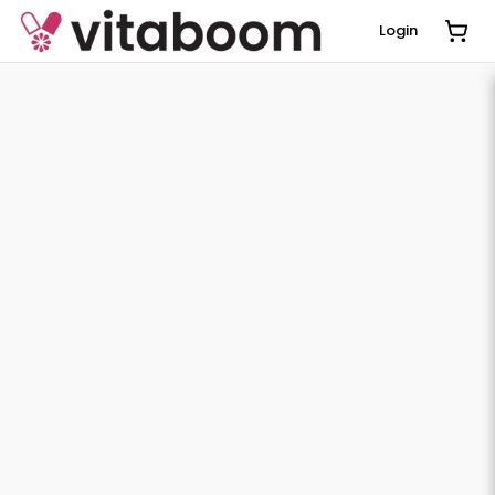
Login