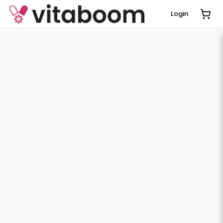
Login