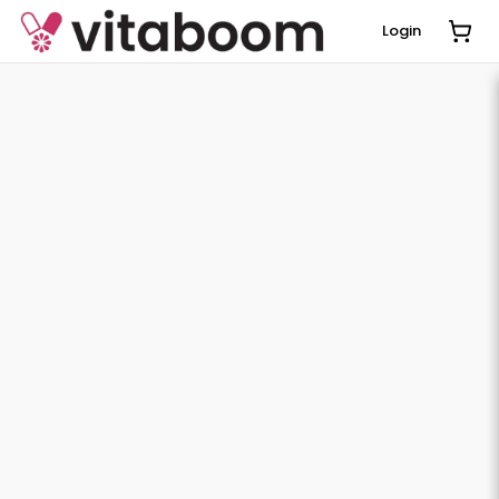
Login