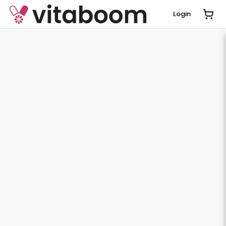
Login