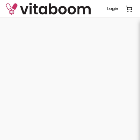
Login