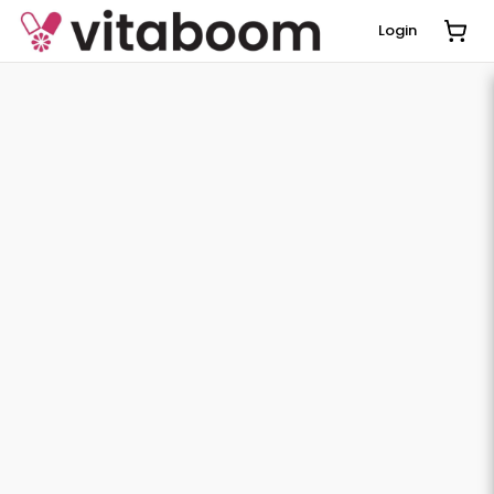
Login