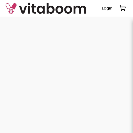
Login