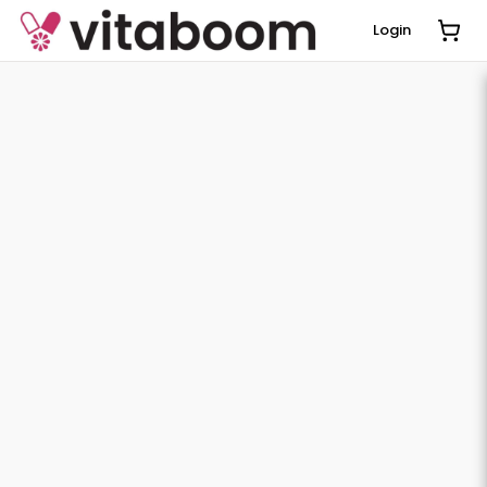
Login