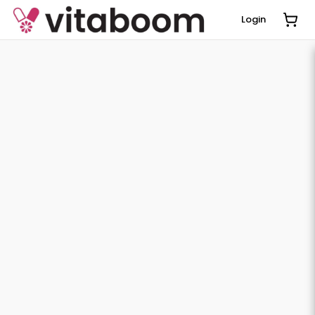
Login