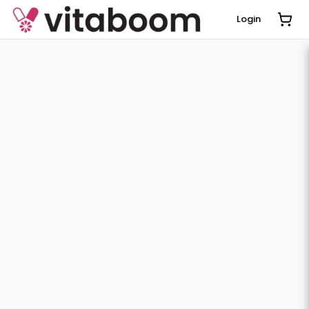
Login