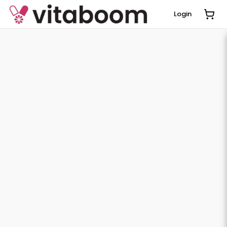
Login