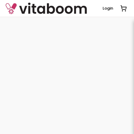
Login