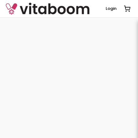
Login