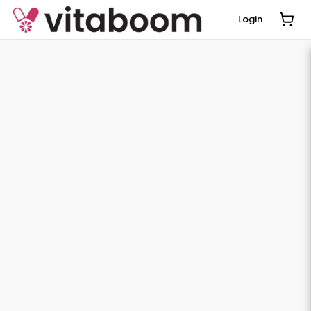
Login