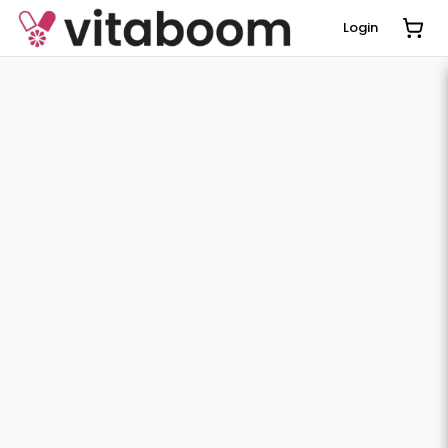
Login