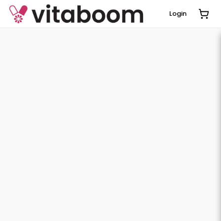
Login