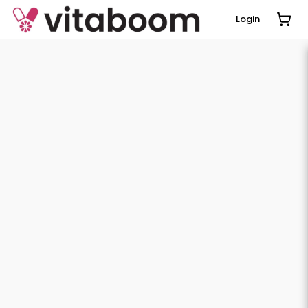
Login