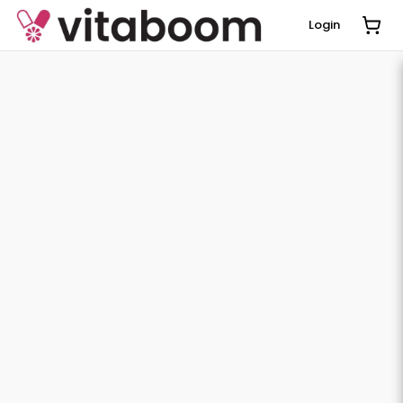
Login