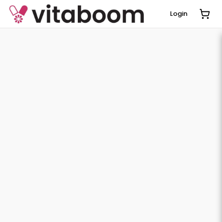
Login