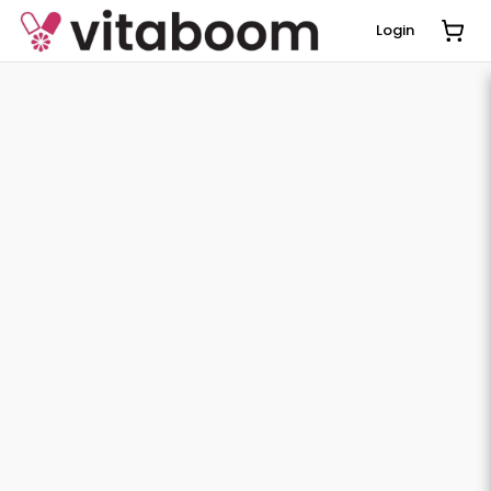
Login