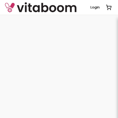
Login