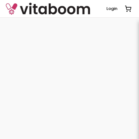
Login