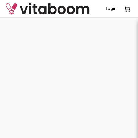
Login