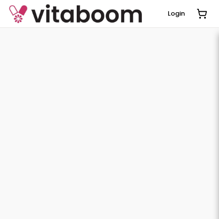
Login