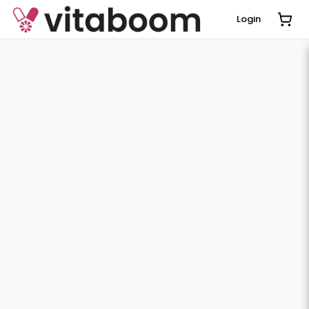
Login