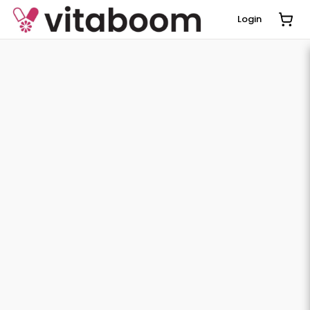
Login