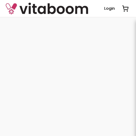
Login