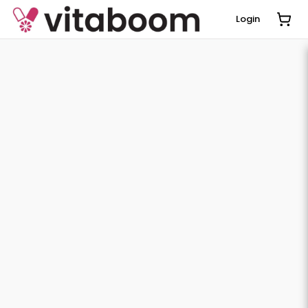
Login