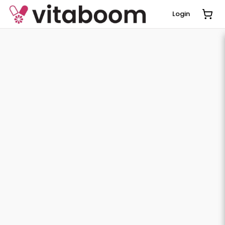
Login