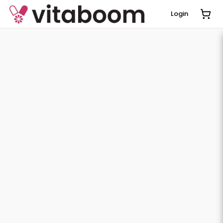
Login