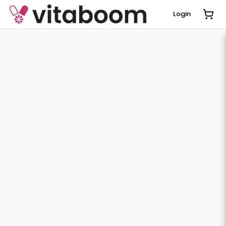
Login