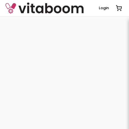
Login